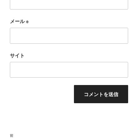
メール
※
サイト
投
前
前