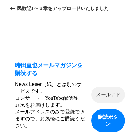
稿
の
民数記1〜３章をアップロードいたしました
ナ
投
ビ
稿
ゲ
ー
シ
ョ
ン
時田直也メールマガジンを
購読する
News Letter（紙）とは別のサ
ービスです。
コンサート・YouTube配信等、
近況をお届けします。
メールアドレスのみで登録でき
ますので、お気軽にご購読くだ
さい。