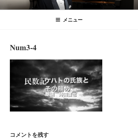
コ
時田直也 声楽
歌うことは希望を語ること、生きることは喜
ン
メニュー
びも悲しみもわかちあうことかけがえのない
テ
家/BARITONE
ン
あなたに「いのちの歌」をお届けします。
ツ
Num3-4
へ
ス
キ
ッ
プ
コメントを残す