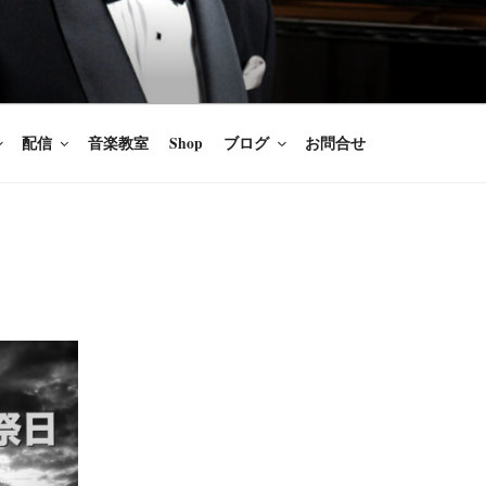
楽家/BARITONE
を語ること、生きることは喜び
のないあなたに「いのちの歌」
配信
音楽教室
Shop
ブログ
お問合せ