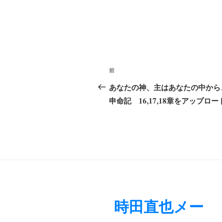
投
前
前
稿
の
あなたの神、主はあなたの中から
ナ
投
申命記 16,17,18章をアップロー
稿
ビ
ゲ
ー
シ
ョ
時田直也メー
ン