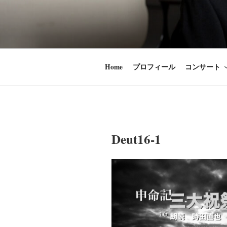
コ
ン
時田直也 声
歌うことは希望
テ
ン
うことかけがえ
ツ
Home
プロフィール
コンサート
へ
ス
キ
ッ
プ
Deut16-1