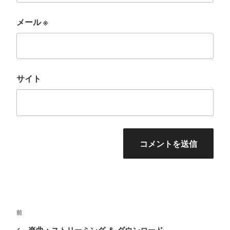
メール
※
サイト
投
前
前
稿
の
楽曲：ストリーミング ＆ ダウンロード