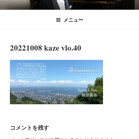
コ
時田直也 声楽
歌うことは希望を語ること、生きることは喜
ン
メニュー
びも悲しみもわかちあうことかけがえのない
テ
家/BARITONE
ン
あなたに「いのちの歌」をお届けします。
ツ
20221008 kaze vlo.40
へ
ス
キ
ッ
プ
コメントを残す