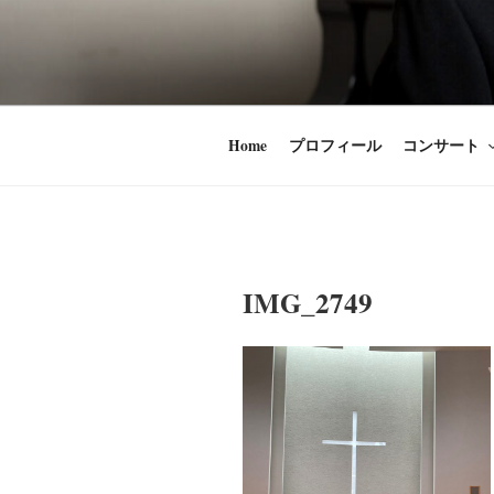
コ
ン
時田直也 声
歌うことは希望
テ
ン
うことかけがえ
ツ
Home
プロフィール
コンサート
へ
ス
キ
ッ
プ
IMG_2749