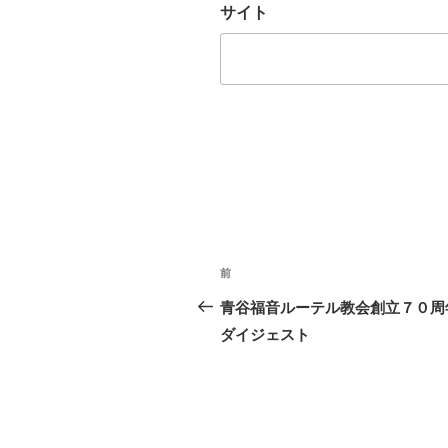
サイト
投
前
前
稿
の
青谷福音ルーテル教会創立７０周
ナ
投
ダイジェスト
稿
ビ
ゲ
ー