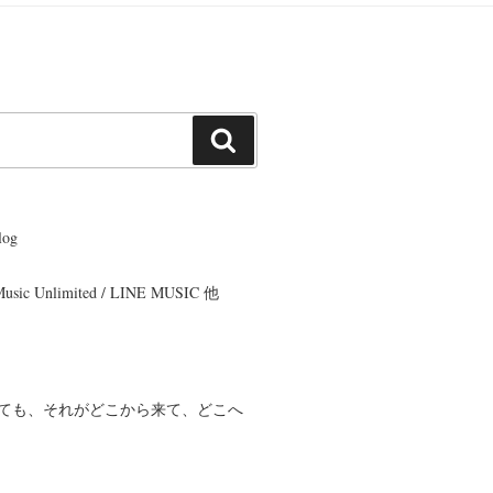
検
索
og
 Music Unlimited / LINE MUSIC 他
ても、それがどこから来て、どこへ