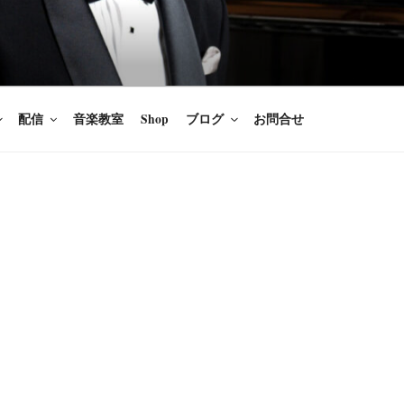
楽家/BARITONE
を語ること、生きることは喜び
のないあなたに「いのちの歌」
配信
音楽教室
Shop
ブログ
お問合せ