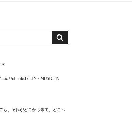
検
索
og
 Music Unlimited / LINE MUSIC 他
ても、それがどこから来て、どこへ