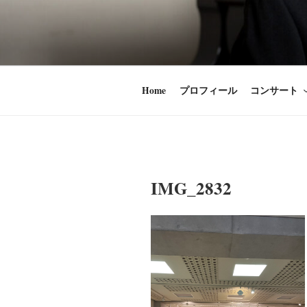
コ
ン
時田直也 声
歌うことは希望
テ
ン
うことかけがえ
ツ
Home
プロフィール
コンサート
へ
ス
キ
ッ
プ
IMG_2832