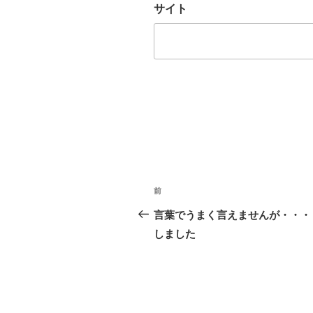
サイト
投
前
前
稿
の
言葉でうまく言えませんが・・・
ナ
投
しました
稿
ビ
ゲ
ー