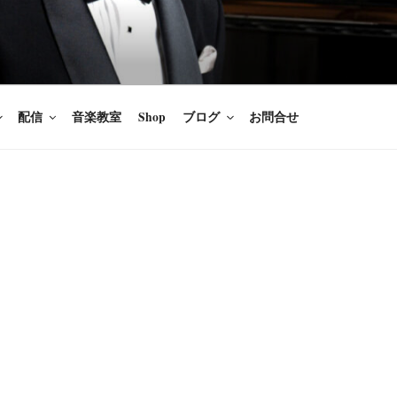
楽家/BARITONE
を語ること、生きることは喜び
のないあなたに「いのちの歌」
配信
音楽教室
Shop
ブログ
お問合せ