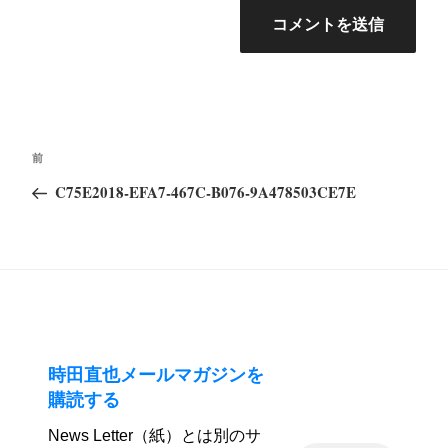
投
前
前
稿
の
C75E2018-EFA7-467C-B076-9A478503CE7E
ナ
投
ビ
稿
ゲ
ー
シ
ョ
ン
時田直也メールマガジンを
購読する
News Letter（紙）とは別のサ