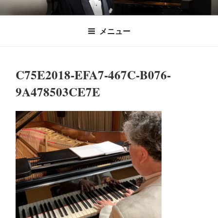
コ
時田直也 声楽
歌うことは希望を語ること、生きることは喜
ン
メニュー
びも悲しみもわかちあうことかけがえのない
テ
家/BARITONE
ン
あなたに「いのちの歌」をお届けします。
ツ
C75E2018-EFA7-467C-B076-
へ
ス
9A478503CE7E
キ
ッ
プ