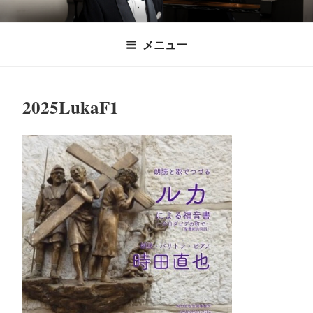
コ
時田直也 声楽
歌うことは希望を語ること、生きることは喜
ン
メニュー
びも悲しみもわかちあうことかけがえのない
テ
家/BARITONE
ン
あなたに「いのちの歌」をお届けします。
ツ
2025LukaF1
へ
ス
キ
ッ
プ