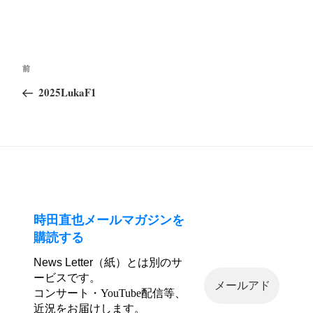
投
前
前
稿
の
2025LukaF1
ナ
投
ビ
稿
ゲ
ー
シ
ョ
ン
時田直也メールマガジンを
購読する
News Letter（紙）とは別のサ
ービスです。
コンサート・YouTube配信等、
近況をお届けします。