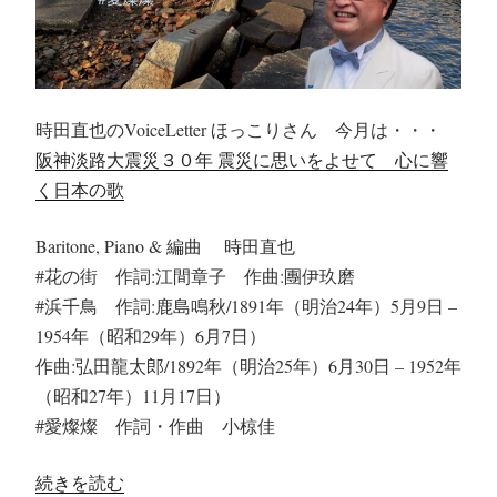
時田直也のVoiceLetter ほっこりさん 今月は・・・
阪神淡路大震災３０年 震災に思いをよせて 心に響
く日本の歌
Baritone, Piano & 編曲 時田直也
#花の街 作詞:江間章子 作曲:團伊玖磨
#浜千鳥 作詞:鹿島鳴秋/1891年（明治24年）5月9日 –
1954年（昭和29年）6月7日）
作曲:弘田龍太郎/1892年（明治25年）6月30日 – 1952年
（昭和27年）11月17日）
#愛燦燦 作詞・作曲 小椋佳
“ほ
続きを読む