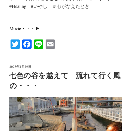
#Healing #いやし ＃心がなえたとき
Movie・・・▶︎
T
Fa
Li
E
wi
ce
ne
m
tte
bo
ail
投
2025年1月29日
r
ok
稿
七色の谷を越えて 流れて行く風
日:
の・・・