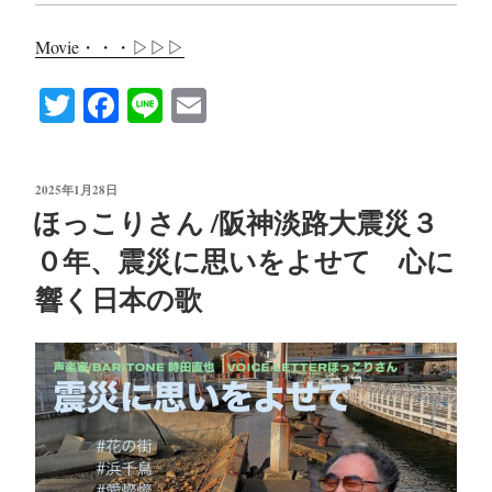
Movie・・・▷▷▷
T
Fa
Li
E
wi
ce
ne
m
tte
bo
ail
投
2025年1月28日
r
ok
稿
ほっこりさん /阪神淡路大震災３
日:
０年、震災に思いをよせて 心に
響く日本の歌