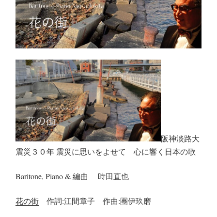
阪神淡路大
震災３０年 震災に思いをよせて 心に響く日本の歌
Baritone, Piano & 編曲 時田直也
花の街
作詞:江間章子 作曲:團伊玖磨