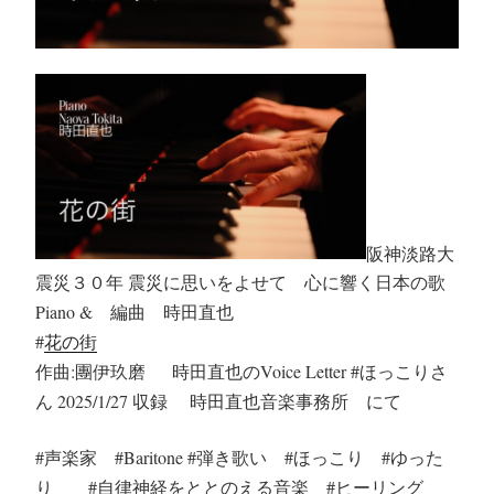
阪神淡路大
震災３０年 震災に思いをよせて 心に響く日本の歌
Piano & 編曲 時田直也
#
花の街
作曲:團伊玖磨 時田直也のVoice Letter #ほっこりさ
ん 2025/1/27 収録 時田直也音楽事務所 にて
#声楽家 #Baritone #弾き歌い #ほっこり #ゆった
り #自律神経をととのえる音楽 #ヒーリング