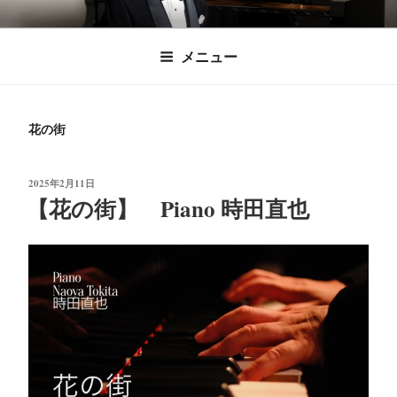
コ
時田直也 声楽
歌うことは希望を語ること、生きることは喜
ン
メニュー
びも悲しみもわかちあうことかけがえのない
テ
家/BARITONE
ン
あなたに「いのちの歌」をお届けします。
ツ
花の街
へ
ス
キ
投
2025年2月11日
稿
【花の街】 Piano 時田直也
ッ
日:
プ