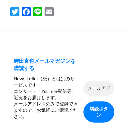
っ
T
Fa
Li
E
こ
wi
ce
ne
m
り
tte
bo
ail
さ
ん
r
ok
/
阪
神
時田直也メールマガジンを
淡
購読する
路
News Letter（紙）とは別のサ
大
ービスです。
震
コンサート・YouTube配信等、
災
近況をお届けします。
３
メールアドレスのみで登録でき
ますので、お気軽にご購読くだ
０
さい。
年、
震