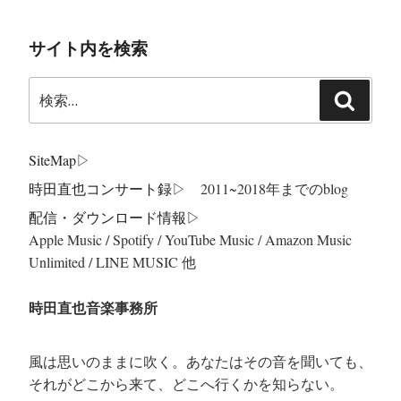
災
サイト内を検索
に
思
検
い
検
索:
を
索
よ
SiteMap
▷
せ
時田直也コンサート録
▷ 2011~2018年までのblog
て
心
配信・ダウンロード情報▷
Apple Music / Spotify / YouTube Music / Amazon Music
に
Unlimited / LINE MUSIC 他
響
く
時田直也音楽事務所
日
本
の
風は思いのままに吹く。あなたはその音を聞いても、
それがどこから来て、どこへ行くかを知らない。
歌”