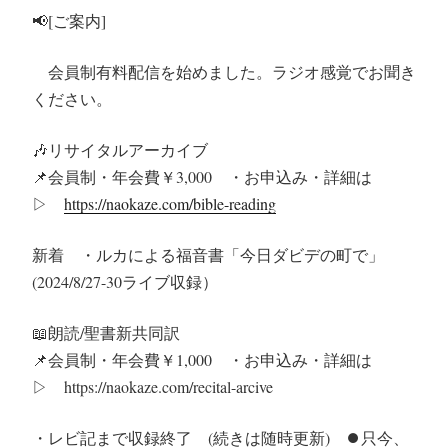
📢
[ご案内]
会員制有料配信を始めました。ラジオ感覚でお聞き
ください。
🎶
リサイタルアーカイブ
📌
会員制・年会費￥3,000 ・お申込み・詳細は
▷
https://naokaze.com/bible-reading
新着 ・ルカによる福音書「今日ダビデの町で」
(2024/8/27-30ライブ収録）
📖
朗読/聖書新共同訳
📌
会員制・年会費￥1,000 ・お申込み・詳細は
▷ https://naokaze.com/recital-arcive
・レビ記まで収録終了 (続きは随時更新)
⏺️
只今、