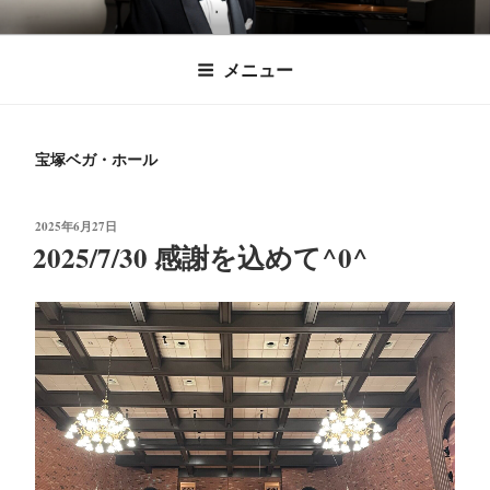
コ
時田直也 声楽
歌うことは希望を語ること、生きることは喜
ン
メニュー
びも悲しみもわかちあうことかけがえのない
テ
家/BARITONE
ン
あなたに「いのちの歌」をお届けします。
ツ
宝塚ベガ・ホール
へ
ス
キ
投
2025年6月27日
稿
2025/7/30 感謝を込めて^0^
ッ
日:
プ