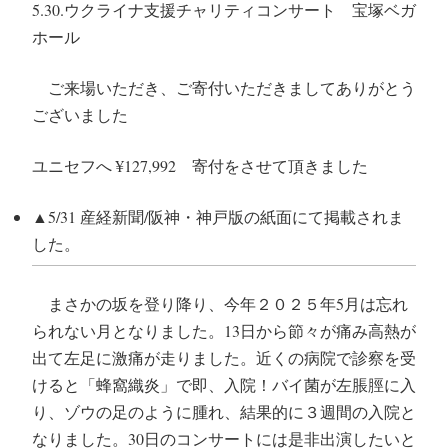
5.30.ウクライナ支援チャリティコンサート 宝塚ベガ
ホール
ご来場いただき、ご寄付いただきましてありがとう
ございました
ユニセフへ ¥127,992 寄付をさせて頂きました
▲5/31 産経新聞/阪神・神戸版の紙面にて掲載されま
した。
まさかの坂を登り降り、今年２０２５年5月は忘れ
られない月となりました。13日から節々が痛み高熱が
出て左足に激痛が走りました。近くの病院で診察を受
けると「蜂窩織炎」で即、入院！バイ菌が左脹脛に入
り、ゾウの足のように腫れ、結果的に３週間の入院と
なりました。30日のコンサートには是非出演したいと