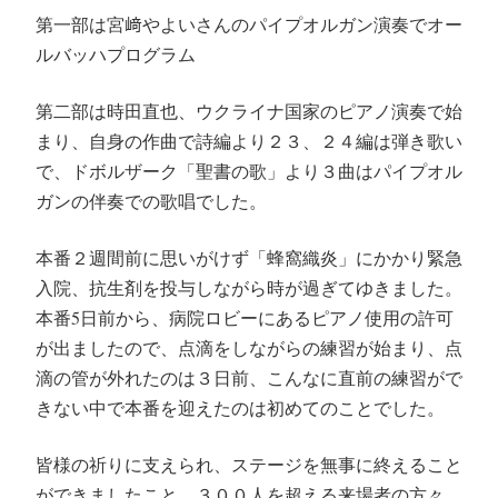
第一部は宮﨑やよいさんのパイプオルガン演奏でオー
ルバッハプログラム
第二部は時田直也、ウクライナ国家のピアノ演奏で始
まり、自身の作曲で詩編より２３、２４編は弾き歌い
で、ドボルザーク「聖書の歌」より３曲はパイプオル
ガンの伴奏での歌唱でした。
本番２週間前に思いがけず「蜂窩織炎」にかかり緊急
入院、抗生剤を投与しながら時が過ぎてゆきました。
本番5日前から、病院ロビーにあるピアノ使用の許可
が出ましたので、点滴をしながらの練習が始まり、点
滴の管が外れたのは３日前、こんなに直前の練習がで
きない中で本番を迎えたのは初めてのことでした。
皆様の祈りに支えられ、ステージを無事に終えること
ができましたこと、３００人を超える来場者の方々、