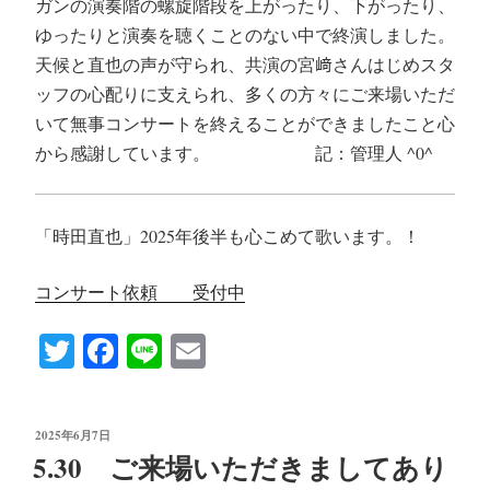
ガンの演奏階の螺旋階段を上がったり、下がったり、
ゆったりと演奏を聴くことのない中で終演しました。
天候と直也の声が守られ、共演の宮﨑さんはじめスタ
ッフの心配りに支えられ、多くの方々にご来場いただ
いて無事コンサートを終えることができましたこと心
から感謝しています。 記：管理人 ^0^
「時田直也」2025年後半も心こめて歌います。！
コンサート依頼 受付中
T
Fa
Li
E
wi
ce
ne
m
tte
bo
ail
投
2025年6月7日
r
ok
稿
5.30 ご来場いただきましてあり
日: