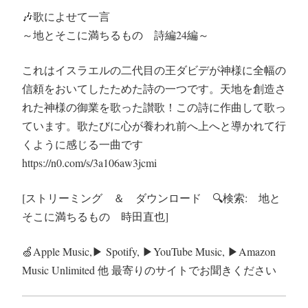
🎶
歌によせて一言
～地とそこに満ちるもの 詩編24編～
これはイスラエルの二代目の王ダビデが神様に全幅の
信頼をおいてしたためた詩の一つです。天地を創造さ
れた神様の御業を歌った讃歌！この詩に作曲して歌っ
ています。歌たびに心が養われ前へ上へと導かれて行
くように感じる一曲です
https://n0.com/s/3a106aw3jcmi
[ストリーミング ＆ ダウンロード
🔍
検索: 地と
そこに満ちるもの 時田直也]
🍏
Apple Music,
▶︎
Spotify,
▶︎
YouTube Music,
▶︎
Amazon
Music Unlimited 他 最寄りのサイトでお聞きくだ
さい