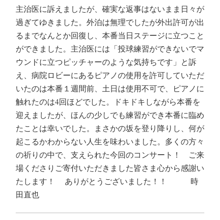
主治医に訴えましたが、確実な返事はないまま日々が
過ぎてゆきました。外泊は無理でしたが外出許可が出
るまでなんとか回復し、本番当日ステージに立つこと
ができました。主治医には「投球練習ができないでマ
ウンドに立つピッチャーのような気持ちです」と訴
え、病院ロビーにあるピアノの使用を許可していただ
いたのは本番１週間前、土日は使用不可で、ピアノに
触れたのは4回ほどでした。ドキドキしながら本番を
迎えましたが、ほんの少しでも練習ができ本番に臨め
たことは幸いでした。まさかの坂を登り降りし、何が
起こるかわからない人生を味わいました。多くの方々
の祈りの中で、支えられた今回のコンサート！ ご来
場くださりご寄付いただきました皆さま心から感謝い
たします！ ありがとうございました！！ 時
田直也