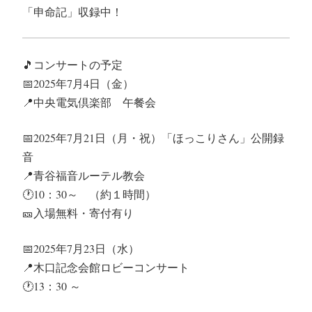
「申命記」収録中！
🎵
コンサートの予定
📅
2025年7月4日（金）
📍
中央電気倶楽部 午餐会
📅
2025年7月21日（月・祝）「ほっこりさん」公開録
音
📍
青谷福音ルーテル教会
🕐
10：30～ （約１時間）
🎫
入場無料・寄付有り
📅
2025年7月23日（水）
📍
木口記念会館ロビーコンサート
🕐
13：30 ～