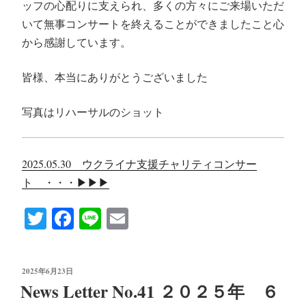
ッフの心配りに支えられ、多くの方々にご来場いただ
いて無事コンサートを終えることができましたこと心
から感謝しています。
皆様、本当にありがとうございました
写真はリハーサルのショット
2025.05.30 ウクライナ支援チャリティコンサー
ト ・・・▶︎▶︎▶︎
T
Fa
Li
E
wi
ce
ne
m
tte
bo
ail
投
2025年6月23日
r
ok
稿
News Letter No.41 ２０２５年 ６
日: