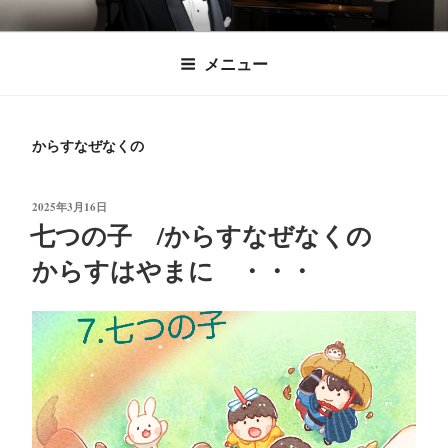
コ
時田直也 声楽
歌うことは希望を語ること、生きることは喜
ン
メニュー
びも悲しみもわかちあうことかけがえのない
テ
家/BARITONE
ン
あなたに「いのちの歌」をお届けします。
ツ
からすなぜなくの
へ
ス
キ
投
2025年3月16日
稿
七つの子 /からすなぜなくの
ッ
日:
プ
からすはやまに ・・・