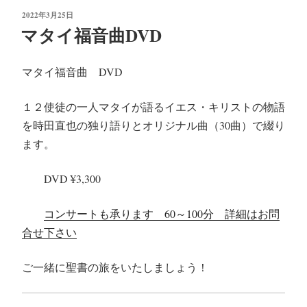
tte
bo
ail
投
2022年3月25日
r
ok
稿
マタイ福音曲DVD
日:
マタイ福音曲 DVD
１２使徒の一人マタイが語るイエス・キリストの物語
を時田直也の独り語りとオリジナル曲（30曲）で綴り
ます。
DVD ¥3,300
コンサートも承ります 60～100分 詳細はお問
合せ下さい
ご一緒に聖書の旅をいたしましょう！