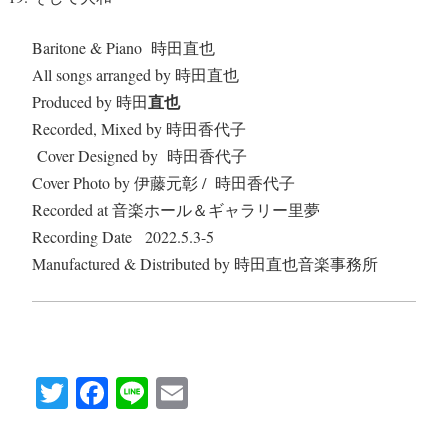
Baritone & Piano
時田直也
All songs arranged by
時田直也
直也
Produced by
時田
Recorded, Mixed by
時田香代子
Cover Designed by
時田香代子
Cover Photo by
伊藤元彰 /
時田香代子
Recorded at
音楽ホール＆ギャラリー里夢
Recording Date
2022.5.3-5
Manufactured & Distributed by
時田直也音楽事務所
T
Fa
Li
E
wi
ce
ne
m