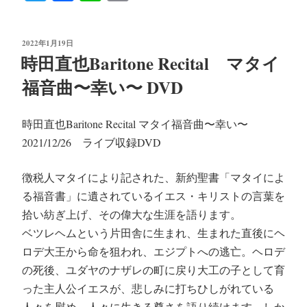
wi
ce
ne
m
tte
bo
ail
投
2022年1月19日
r
ok
稿
時田直也Baritone Recital マタイ
日:
福音曲〜幸い〜 DVD
時田直也Baritone Recital マタイ福音曲〜幸い〜
2021/12/26 ライブ収録DVD
徴税人マタイにより記された、新約聖書「マタイによ
る福音書」に遺されているイエス・キリストの言葉を
拾い紡ぎ上げ、その偉大な生涯を語ります。
ベツレヘムという片田舎に生まれ、生まれた直後にヘ
ロデ大王から命を狙われ、エジプトへの逃亡。ヘロデ
の死後、ユダヤのナザレの町に戻り大工の子として育
った主人公イエスが、悲しみに打ちひしがれている
人々を慰め、人々に生きる尊さを語り続けます。しか