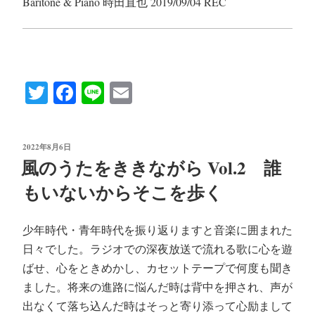
Baritone & Piano 時田直也 2019/09/04 REC
T
Fa
Li
E
wi
ce
ne
m
tte
bo
ail
投
2022年8月6日
r
ok
稿
風のうたをききながら Vol.2 誰
日:
もいないからそこを歩く
少年時代・青年時代を振り返りますと音楽に囲まれた
日々でした。ラジオでの深夜放送で流れる歌に心を遊
ばせ、心をときめかし、カセットテープで何度も聞き
ました。将来の進路に悩んだ時は背中を押され、声が
出なくて落ち込んだ時はそっと寄り添って心励まして