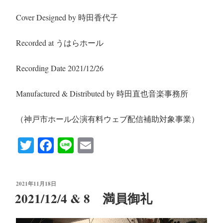
Cover Designed by 時田香代子
Recorded at うはらホール
Recording Date 2021/12/26
Manufactured & Distributed by 時田直也音楽事務所
（神戸市ホール公演有料ウェブ配信補助対象事業）
T
Fa
Li
E
wi
ce
ne
m
tte
bo
ail
投
2021年11月18日
r
ok
稿
2021/12/4 & 8 満員御礼
日: