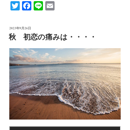
T
Fa
Li
E
な
wi
ce
ne
m
木
tte
bo
ail
の
投
2023年9月26日
実】”Baritone
r
ok
稿
秋 初恋の痛みは・・・・
&
日:
Piano
時
田
直
也
歌
う
こ
と
は
希