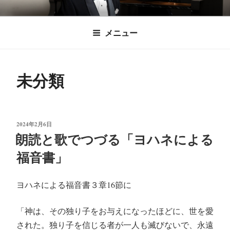
コ
時田直也 声楽
歌うことは希望を語ること、生きることは喜
ン
メニュー
びも悲しみもわかちあうことかけがえのない
テ
家/BARITONE
ン
あなたに「いのちの歌」をお届けします。
ツ
未分類
へ
ス
キ
ッ
投
2024年2月6日
プ
稿
朗読と歌でつづる「ヨハネによる
日:
福音書」
ヨハネによる福音書３章16節に
「神は、その独り子をお与えになったほどに、世を愛
された。独り子を信じる者が一人も滅びないで、永遠