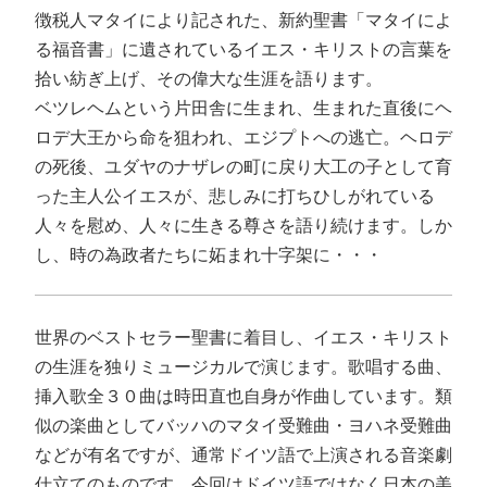
徴税人マタイにより記された、新約聖書「マタイによ
る福音書」に遺されているイエス・キリストの言葉を
拾い紡ぎ上げ、その偉大な生涯を語ります。
ベツレヘムという片田舎に生まれ、生まれた直後にヘ
ロデ大王から命を狙われ、エジプトへの逃亡。ヘロデ
の死後、ユダヤのナザレの町に戻り大工の子として育
った主人公イエスが、悲しみに打ちひしがれている
人々を慰め、人々に生きる尊さを語り続けます。しか
し、時の為政者たちに妬まれ十字架に・・・
世界のベストセラー聖書に着目し、イエス・キリスト
の生涯を独りミュージカルで演じます。歌唱する曲、
挿入歌全３０曲は時田直也自身が作曲しています。類
似の楽曲としてバッハのマタイ受難曲・ヨハネ受難曲
などが有名ですが、通常ドイツ語で上演される音楽劇
仕立てのものです。今回はドイツ語ではなく日本の美