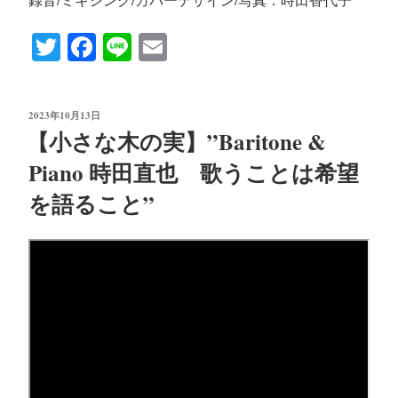
T
Fa
Li
E
wi
ce
ne
m
tte
bo
ail
投
2023年10月13日
r
ok
稿
【小さな木の実】”Baritone &
日:
Piano 時田直也 歌うことは希望
を語ること”