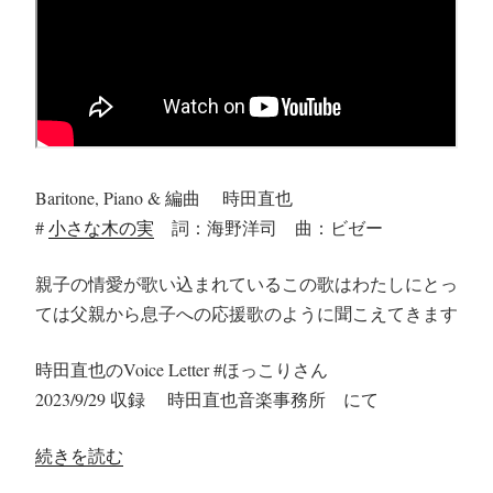
Baritone, Piano & 編曲 時田直也
#
小さな木の実
詞：海野洋司 曲：ビゼー
親子の情愛が歌い込まれているこの歌はわたしにとっ
ては父親から息子への応援歌のように聞こえてきます
時田直也のVoice Letter #ほっこりさん
2023/9/29 収録 時田直也音楽事務所 にて
“【小
続きを読む
さ