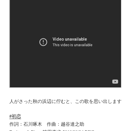
望
を
語
る
こ
と””
の
人がさった秋の浜辺に佇むと、この歌を思い出します
#初恋
作詞：石川啄木 作曲：越谷達之助