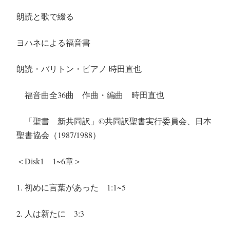
朗読と歌で綴る
ヨハネによる福音書
朗読・バリトン・ピアノ 時田直也
福音曲全36曲 作曲・編曲 時田直也
「聖書 新共同訳」
©︎
共同訳聖書実行委員会、日本
聖書協会（1987/1988）
＜Disk1 1~6章＞
1. 初めに言葉があった
1:1~5
2. 人は新たに
3:3